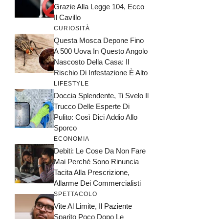
Grazie Alla Legge 104, Ecco
Il Cavillo
CURIOSITÀ
Questa Mosca Depone Fino
A 500 Uova In Questo Angolo
Nascosto Della Casa: Il
Rischio Di Infestazione È Alto
LIFESTYLE
Doccia Splendente, Ti Svelo Il
Trucco Delle Esperte Di
Pulito: Così Dici Addio Allo
Sporco
ECONOMIA
Debiti: Le Cose Da Non Fare
Mai Perché Sono Rinuncia
Tacita Alla Prescrizione,
Allarme Dei Commercialisti
SPETTACOLO
Vite Al Limite, Il Paziente
Sparito Poco Dopo Le