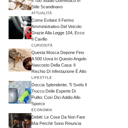
Il Tuo Studio Domestico In
Stile Scandinavo
ATTUALITÀ
Come Evitare Il Fermo
Amministrativo Del Veicolo
Grazie Alla Legge 104, Ecco
Il Cavillo
CURIOSITÀ
Questa Mosca Depone Fino
A 500 Uova In Questo Angolo
Nascosto Della Casa: Il
Rischio Di Infestazione È Alto
LIFESTYLE
Doccia Splendente, Ti Svelo Il
Trucco Delle Esperte Di
Pulito: Così Dici Addio Allo
Sporco
ECONOMIA
Debiti: Le Cose Da Non Fare
Mai Perché Sono Rinuncia