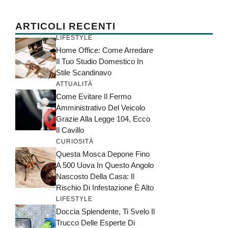
ARTICOLI RECENTI
LIFESTYLE
Home Office: Come Arredare
Il Tuo Studio Domestico In
Stile Scandinavo
ATTUALITÀ
Come Evitare Il Fermo
Amministrativo Del Veicolo
Grazie Alla Legge 104, Ecco
Il Cavillo
CURIOSITÀ
Questa Mosca Depone Fino
A 500 Uova In Questo Angolo
Nascosto Della Casa: Il
Rischio Di Infestazione È Alto
LIFESTYLE
Doccia Splendente, Ti Svelo Il
Trucco Delle Esperte Di