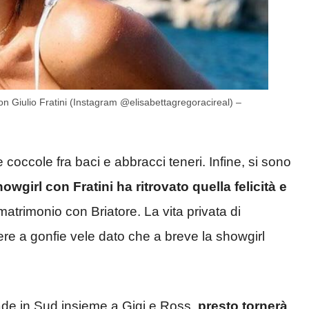
 con Giulio Fratini (Instagram @elisabettagregoracireal) –
 coccole fra baci e abbracci teneri. Infine, si sono
owgirl con Fratini ha ritrovato quella felicità e
matrimonio con Briatore. La vita privata di
re a gonfie vele dato che a breve la showgirl
de in Sud insieme a Gigi e Ross,
presto tornerà