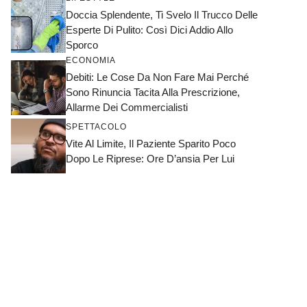
Doccia Splendente, Ti Svelo Il Trucco Delle
Esperte Di Pulito: Così Dici Addio Allo
Sporco
ECONOMIA
Debiti: Le Cose Da Non Fare Mai Perché
Sono Rinuncia Tacita Alla Prescrizione,
Allarme Dei Commercialisti
SPETTACOLO
Vite Al Limite, Il Paziente Sparito Poco
Dopo Le Riprese: Ore D’ansia Per Lui