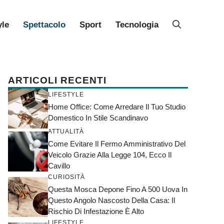
yle
Spettacolo
Sport
Tecnologia
ARTICOLI RECENTI
LIFESTYLE
Home Office: Come Arredare Il Tuo Studio
Domestico In Stile Scandinavo
ATTUALITÀ
Come Evitare Il Fermo Amministrativo Del
Veicolo Grazie Alla Legge 104, Ecco Il
Cavillo
CURIOSITÀ
Questa Mosca Depone Fino A 500 Uova In
Questo Angolo Nascosto Della Casa: Il
Rischio Di Infestazione È Alto
LIFESTYLE