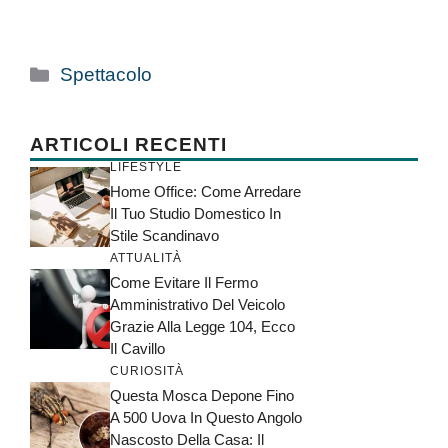
Categorie
Spettacolo
ARTICOLI RECENTI
LIFESTYLE
Home Office: Come Arredare
Il Tuo Studio Domestico In
Stile Scandinavo
ATTUALITÀ
Come Evitare Il Fermo
Amministrativo Del Veicolo
Grazie Alla Legge 104, Ecco
Il Cavillo
CURIOSITÀ
Questa Mosca Depone Fino
A 500 Uova In Questo Angolo
Nascosto Della Casa: Il