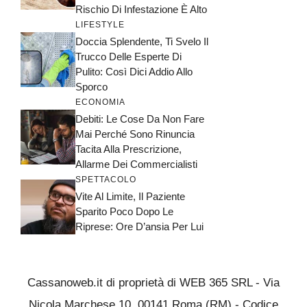
Rischio Di Infestazione È Alto
LIFESTYLE
Doccia Splendente, Ti Svelo Il
Trucco Delle Esperte Di
Pulito: Così Dici Addio Allo
Sporco
ECONOMIA
Debiti: Le Cose Da Non Fare
Mai Perché Sono Rinuncia
Tacita Alla Prescrizione,
Allarme Dei Commercialisti
SPETTACOLO
Vite Al Limite, Il Paziente
Sparito Poco Dopo Le
Riprese: Ore D’ansia Per Lui
Cassanoweb.it di proprietà di WEB 365 SRL - Via
Nicola Marchese 10, 00141 Roma (RM) - Codice