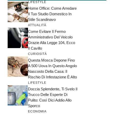
LIFESTYLE
Home Office: Come Arredare
Il Tuo Studio Domestico In
Stile Scandinavo
ATTUALITÀ
Come Evitare Il Fermo
Amministrativo Del Veicolo
Grazie Alla Legge 104, Ecco
Il Cavillo
CURIOSITÀ
Questa Mosca Depone Fino
A 500 Uova In Questo Angolo
Nascosto Della Casa: Il
Rischio Di Infestazione È Alto
LIFESTYLE
Doccia Splendente, Ti Svelo Il
Trucco Delle Esperte Di
Pulito: Così Dici Addio Allo
Sporco
ECONOMIA