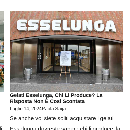
Gelati Esselunga, Chi Li Produce? La
Risposta Non È Così Scontata
Luglio 14, 2024
Paola Saija
Se anche voi siete soliti acquistare i gelati
i
Esselunga dovreste sapere chi li produce: la