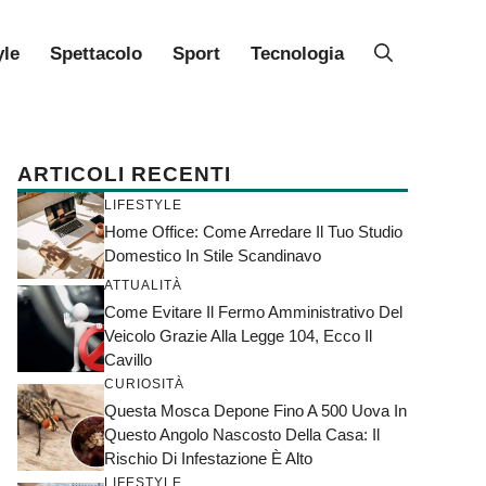
yle
Spettacolo
Sport
Tecnologia
ARTICOLI RECENTI
LIFESTYLE
Home Office: Come Arredare Il Tuo Studio
Domestico In Stile Scandinavo
ATTUALITÀ
Come Evitare Il Fermo Amministrativo Del
Veicolo Grazie Alla Legge 104, Ecco Il
Cavillo
CURIOSITÀ
Questa Mosca Depone Fino A 500 Uova In
Questo Angolo Nascosto Della Casa: Il
Rischio Di Infestazione È Alto
LIFESTYLE