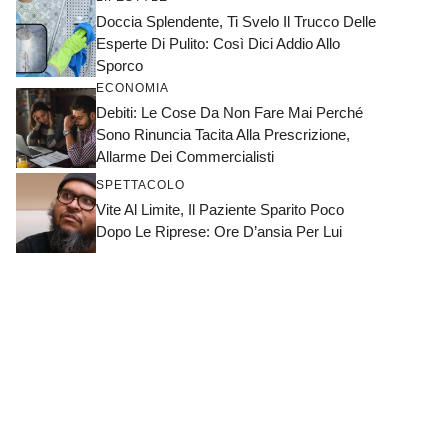
Doccia Splendente, Ti Svelo Il Trucco Delle
Esperte Di Pulito: Così Dici Addio Allo
Sporco
ECONOMIA
Debiti: Le Cose Da Non Fare Mai Perché
Sono Rinuncia Tacita Alla Prescrizione,
Allarme Dei Commercialisti
SPETTACOLO
Vite Al Limite, Il Paziente Sparito Poco
Dopo Le Riprese: Ore D’ansia Per Lui