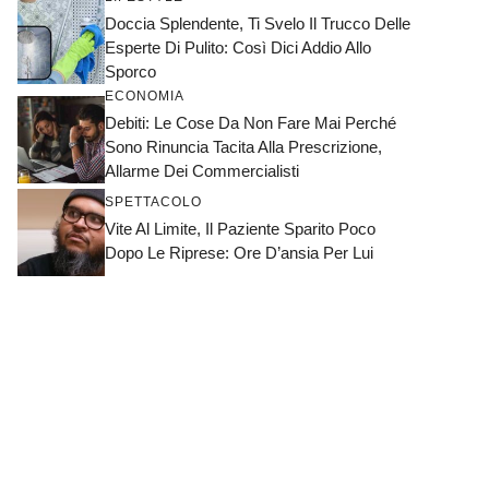
Doccia Splendente, Ti Svelo Il Trucco Delle
Esperte Di Pulito: Così Dici Addio Allo
Sporco
ECONOMIA
Debiti: Le Cose Da Non Fare Mai Perché
Sono Rinuncia Tacita Alla Prescrizione,
Allarme Dei Commercialisti
SPETTACOLO
Vite Al Limite, Il Paziente Sparito Poco
Dopo Le Riprese: Ore D’ansia Per Lui