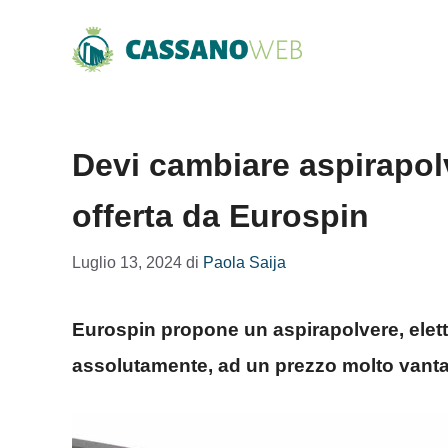
Vai
al
contenuto
Devi cambiare aspirapolv
offerta da Eurospin
Luglio 13, 2024
di
Paola Saija
Eurospin propone un aspirapolvere, ele
assolutamente, ad un prezzo molto vant