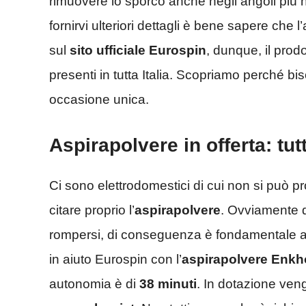
rimuovere lo sporco anche negli angoli più n
fornirvi ulteriori dettagli è bene sapere che
sul
sito ufficiale Eurospin
, dunque, il prod
presenti in tutta Italia. Scopriamo perché 
occasione unica.
Aspirapolvere in offerta: tutt
Ci sono elettrodomestici di cui non si può p
citare proprio l’
aspirapolvere
. Ovviamente q
rompersi, di conseguenza è fondamentale acq
in aiuto Eurospin con l’
aspirapolvere Enkho
autonomia è di
38 minuti
. In dotazione ven