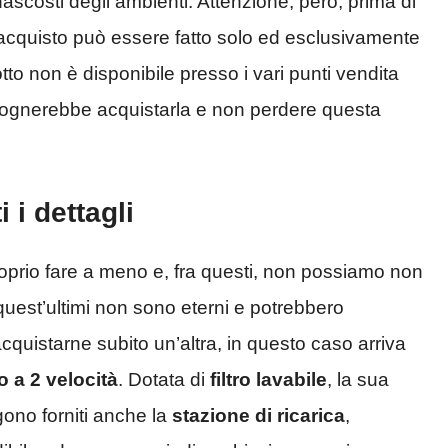
ascosti degli ambienti. Attenzione, però, prima di
 l’acquisto può essere fatto solo ed esclusivamente
otto non è disponibile presso i vari punti vendita
bisognerebbe acquistarla e non perdere questa
i i dettagli
roprio fare a meno e, fra questi, non possiamo non
uest’ultimi non sono eterni e potrebbero
uistarne subito un’altra, in questo caso arriva
 a 2 velocità
. Dotata di
filtro lavabile
, la sua
gono forniti anche la
stazione di ricarica
,