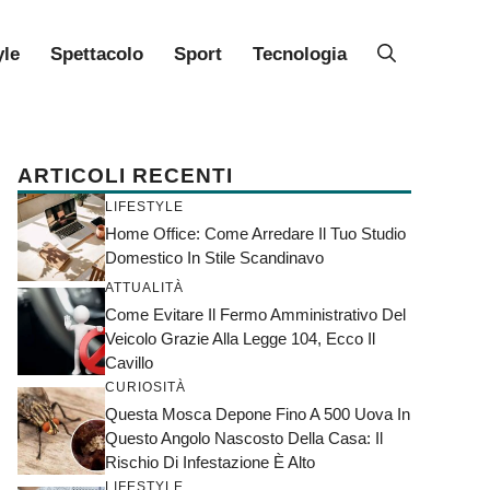
yle
Spettacolo
Sport
Tecnologia
ARTICOLI RECENTI
LIFESTYLE
Home Office: Come Arredare Il Tuo Studio
Domestico In Stile Scandinavo
ATTUALITÀ
Come Evitare Il Fermo Amministrativo Del
Veicolo Grazie Alla Legge 104, Ecco Il
Cavillo
CURIOSITÀ
Questa Mosca Depone Fino A 500 Uova In
Questo Angolo Nascosto Della Casa: Il
Rischio Di Infestazione È Alto
LIFESTYLE