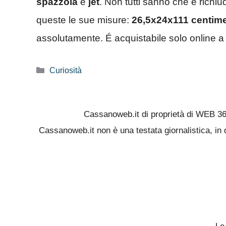
spazzola
e
jet
. Non tutti sanno che è richi
queste le sue misure:
26,5x24x111 centime
assolutamente. É acquistabile solo online a
Categorie
Curiosità
Cassanoweb.it di proprietà di WEB 3
Cassanoweb.it non è una testata giornalistica, in 