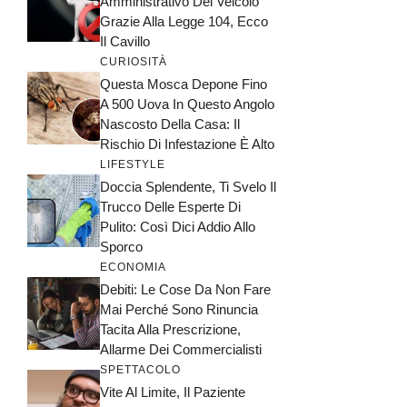
Amministrativo Del Veicolo
Grazie Alla Legge 104, Ecco
Il Cavillo
CURIOSITÀ
Questa Mosca Depone Fino
A 500 Uova In Questo Angolo
Nascosto Della Casa: Il
Rischio Di Infestazione È Alto
LIFESTYLE
Doccia Splendente, Ti Svelo Il
Trucco Delle Esperte Di
Pulito: Così Dici Addio Allo
Sporco
ECONOMIA
Debiti: Le Cose Da Non Fare
Mai Perché Sono Rinuncia
Tacita Alla Prescrizione,
Allarme Dei Commercialisti
SPETTACOLO
Vite Al Limite, Il Paziente