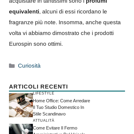
acquistare in tantissimi sono i
profumi
equivalenti
, alcuni di essi ricordano le
fragranze più note. Insomma, anche questa
volta vi abbiamo dimostrato che i prodotti
Eurospin sono ottimi.
Categorie
Curiosità
ARTICOLI RECENTI
LIFESTYLE
Home Office: Come Arredare
Il Tuo Studio Domestico In
Stile Scandinavo
ATTUALITÀ
Come Evitare Il Fermo