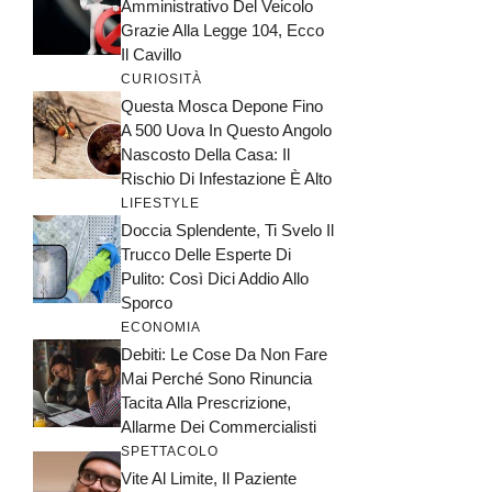
Amministrativo Del Veicolo
Grazie Alla Legge 104, Ecco
Il Cavillo
CURIOSITÀ
Questa Mosca Depone Fino
A 500 Uova In Questo Angolo
Nascosto Della Casa: Il
Rischio Di Infestazione È Alto
LIFESTYLE
Doccia Splendente, Ti Svelo Il
Trucco Delle Esperte Di
Pulito: Così Dici Addio Allo
Sporco
ECONOMIA
Debiti: Le Cose Da Non Fare
Mai Perché Sono Rinuncia
Tacita Alla Prescrizione,
Allarme Dei Commercialisti
SPETTACOLO
Vite Al Limite, Il Paziente