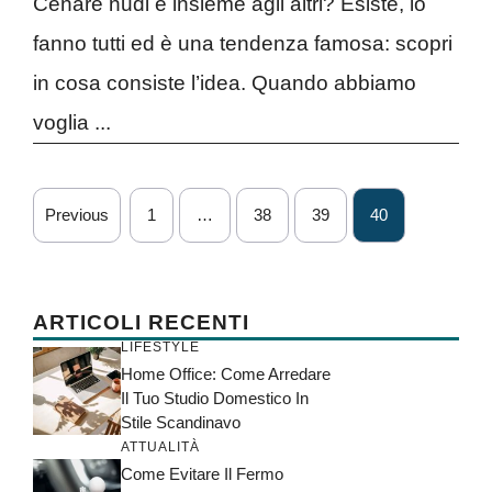
Cenare nudi e insieme agli altri? Esiste, lo
fanno tutti ed è una tendenza famosa: scopri
in cosa consiste l’idea. Quando abbiamo
voglia ...
Previous
1
…
38
39
40
ARTICOLI RECENTI
LIFESTYLE
Home Office: Come Arredare
Il Tuo Studio Domestico In
Stile Scandinavo
ATTUALITÀ
Come Evitare Il Fermo