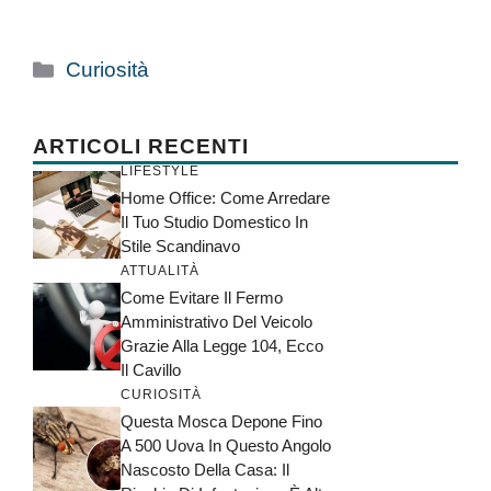
Categorie
Curiosità
ARTICOLI RECENTI
LIFESTYLE
Home Office: Come Arredare
Il Tuo Studio Domestico In
Stile Scandinavo
ATTUALITÀ
Come Evitare Il Fermo
Amministrativo Del Veicolo
Grazie Alla Legge 104, Ecco
Il Cavillo
CURIOSITÀ
Questa Mosca Depone Fino
A 500 Uova In Questo Angolo
Nascosto Della Casa: Il