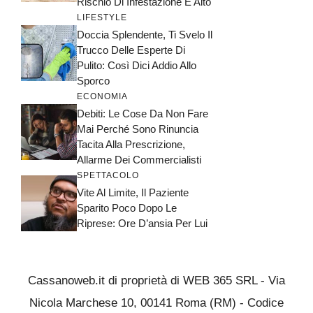
Rischio Di Infestazione È Alto
LIFESTYLE
Doccia Splendente, Ti Svelo Il
Trucco Delle Esperte Di
Pulito: Così Dici Addio Allo
Sporco
ECONOMIA
Debiti: Le Cose Da Non Fare
Mai Perché Sono Rinuncia
Tacita Alla Prescrizione,
Allarme Dei Commercialisti
SPETTACOLO
Vite Al Limite, Il Paziente
Sparito Poco Dopo Le
Riprese: Ore D’ansia Per Lui
Cassanoweb.it di proprietà di WEB 365 SRL - Via
Nicola Marchese 10, 00141 Roma (RM) - Codice