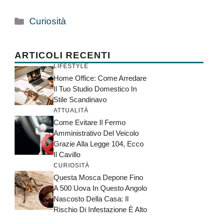
Categorie
Curiosità
ARTICOLI RECENTI
LIFESTYLE
Home Office: Come Arredare
Il Tuo Studio Domestico In
Stile Scandinavo
ATTUALITÀ
Come Evitare Il Fermo
Amministrativo Del Veicolo
Grazie Alla Legge 104, Ecco
Il Cavillo
CURIOSITÀ
Questa Mosca Depone Fino
A 500 Uova In Questo Angolo
Nascosto Della Casa: Il
Rischio Di Infestazione È Alto