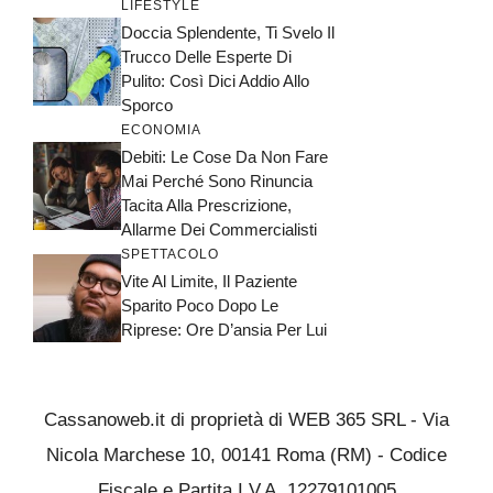
LIFESTYLE
Doccia Splendente, Ti Svelo Il
Trucco Delle Esperte Di
Pulito: Così Dici Addio Allo
Sporco
ECONOMIA
Debiti: Le Cose Da Non Fare
Mai Perché Sono Rinuncia
Tacita Alla Prescrizione,
Allarme Dei Commercialisti
SPETTACOLO
Vite Al Limite, Il Paziente
Sparito Poco Dopo Le
Riprese: Ore D’ansia Per Lui
Cassanoweb.it di proprietà di WEB 365 SRL - Via
Nicola Marchese 10, 00141 Roma (RM) - Codice
Fiscale e Partita I.V.A. 12279101005