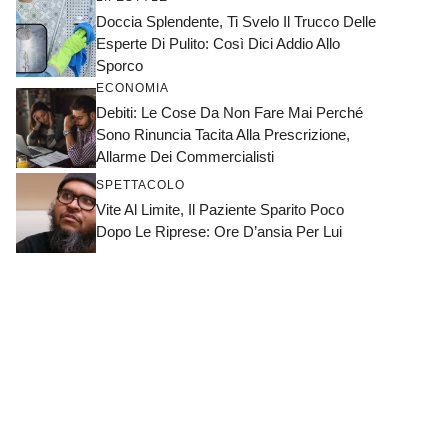
Doccia Splendente, Ti Svelo Il Trucco Delle
Esperte Di Pulito: Così Dici Addio Allo
Sporco
ECONOMIA
Debiti: Le Cose Da Non Fare Mai Perché
Sono Rinuncia Tacita Alla Prescrizione,
Allarme Dei Commercialisti
SPETTACOLO
Vite Al Limite, Il Paziente Sparito Poco
Dopo Le Riprese: Ore D’ansia Per Lui