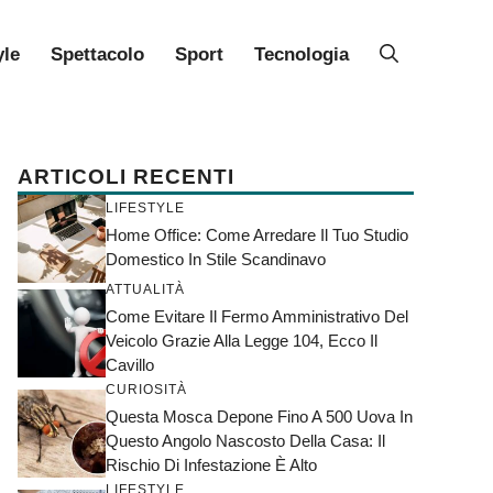
yle
Spettacolo
Sport
Tecnologia
ARTICOLI RECENTI
LIFESTYLE
Home Office: Come Arredare Il Tuo Studio
Domestico In Stile Scandinavo
ATTUALITÀ
Come Evitare Il Fermo Amministrativo Del
Veicolo Grazie Alla Legge 104, Ecco Il
Cavillo
CURIOSITÀ
Questa Mosca Depone Fino A 500 Uova In
Questo Angolo Nascosto Della Casa: Il
Rischio Di Infestazione È Alto
LIFESTYLE