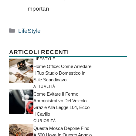
importan
Categorie
LifeStyle
ARTICOLI RECENTI
LIFESTYLE
Home Office: Come Arredare
Il Tuo Studio Domestico In
Stile Scandinavo
ATTUALITÀ
Come Evitare Il Fermo
Amministrativo Del Veicolo
Grazie Alla Legge 104, Ecco
Il Cavillo
CURIOSITÀ
Questa Mosca Depone Fino
A 500 Uova In Questo Angolo