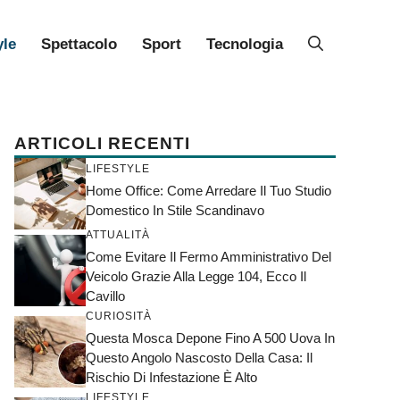
yle
Spettacolo
Sport
Tecnologia
ARTICOLI RECENTI
LIFESTYLE
Home Office: Come Arredare Il Tuo Studio
Domestico In Stile Scandinavo
ATTUALITÀ
Come Evitare Il Fermo Amministrativo Del
Veicolo Grazie Alla Legge 104, Ecco Il
Cavillo
CURIOSITÀ
Questa Mosca Depone Fino A 500 Uova In
Questo Angolo Nascosto Della Casa: Il
Rischio Di Infestazione È Alto
LIFESTYLE