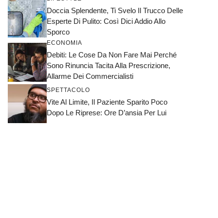
Doccia Splendente, Ti Svelo Il Trucco Delle
Esperte Di Pulito: Così Dici Addio Allo
Sporco
ECONOMIA
Debiti: Le Cose Da Non Fare Mai Perché
Sono Rinuncia Tacita Alla Prescrizione,
Allarme Dei Commercialisti
SPETTACOLO
Vite Al Limite, Il Paziente Sparito Poco
Dopo Le Riprese: Ore D’ansia Per Lui