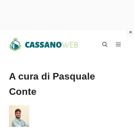
Vai
Menu
al
contenuto
A cura di Pasquale
Conte