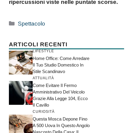
ripercussioni viste nelle puntate scorse.
Categorie
Spettacolo
ARTICOLI RECENTI
LIFESTYLE
Home Office: Come Arredare
Il Tuo Studio Domestico In
Stile Scandinavo
ATTUALITÀ
Come Evitare Il Fermo
Amministrativo Del Veicolo
Grazie Alla Legge 104, Ecco
Il Cavillo
CURIOSITÀ
Questa Mosca Depone Fino
A 500 Uova In Questo Angolo
Nascosto Della Casa: Il