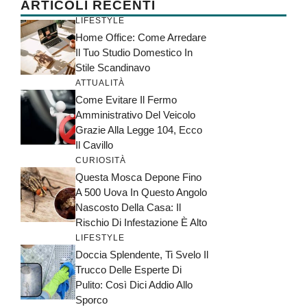
ARTICOLI RECENTI
LIFESTYLE
Home Office: Come Arredare
Il Tuo Studio Domestico In
Stile Scandinavo
ATTUALITÀ
Come Evitare Il Fermo
Amministrativo Del Veicolo
Grazie Alla Legge 104, Ecco
Il Cavillo
CURIOSITÀ
Questa Mosca Depone Fino
A 500 Uova In Questo Angolo
Nascosto Della Casa: Il
Rischio Di Infestazione È Alto
LIFESTYLE
Doccia Splendente, Ti Svelo Il
Trucco Delle Esperte Di
Pulito: Così Dici Addio Allo
Sporco