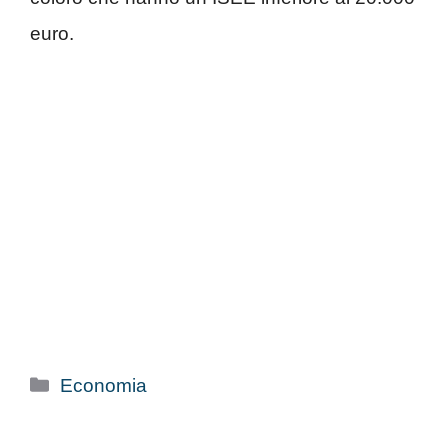
euro.
Categorie
Economia