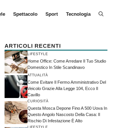
yle
Spettacolo
Sport
Tecnologia
ARTICOLI RECENTI
LIFESTYLE
Home Office: Come Arredare Il Tuo Studio
Domestico In Stile Scandinavo
ATTUALITÀ
Come Evitare Il Fermo Amministrativo Del
Veicolo Grazie Alla Legge 104, Ecco Il
Cavillo
CURIOSITÀ
Questa Mosca Depone Fino A 500 Uova In
Questo Angolo Nascosto Della Casa: Il
Rischio Di Infestazione È Alto
LIFESTYLE