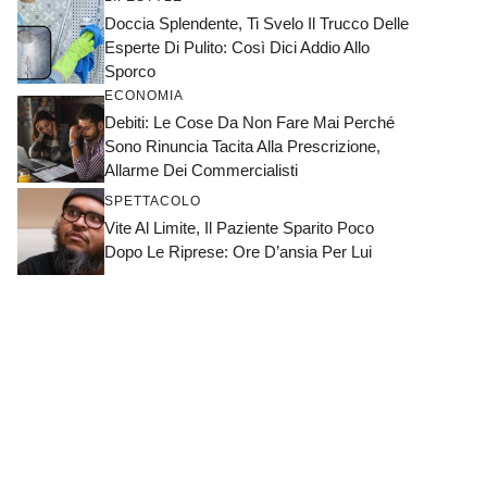
Doccia Splendente, Ti Svelo Il Trucco Delle
Esperte Di Pulito: Così Dici Addio Allo
Sporco
ECONOMIA
Debiti: Le Cose Da Non Fare Mai Perché
Sono Rinuncia Tacita Alla Prescrizione,
Allarme Dei Commercialisti
SPETTACOLO
Vite Al Limite, Il Paziente Sparito Poco
Dopo Le Riprese: Ore D’ansia Per Lui