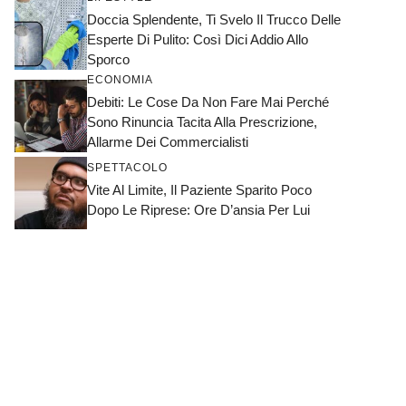
Doccia Splendente, Ti Svelo Il Trucco Delle
Esperte Di Pulito: Così Dici Addio Allo
Sporco
ECONOMIA
Debiti: Le Cose Da Non Fare Mai Perché
Sono Rinuncia Tacita Alla Prescrizione,
Allarme Dei Commercialisti
SPETTACOLO
Vite Al Limite, Il Paziente Sparito Poco
Dopo Le Riprese: Ore D’ansia Per Lui