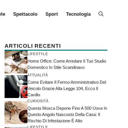
yle
Spettacolo
Sport
Tecnologia
ARTICOLI RECENTI
LIFESTYLE
Home Office: Come Arredare Il Tuo Studio
Domestico In Stile Scandinavo
ATTUALITÀ
Come Evitare Il Fermo Amministrativo Del
Veicolo Grazie Alla Legge 104, Ecco Il
Cavillo
CURIOSITÀ
Questa Mosca Depone Fino A 500 Uova In
Questo Angolo Nascosto Della Casa: Il
Rischio Di Infestazione È Alto
LIFESTYLE