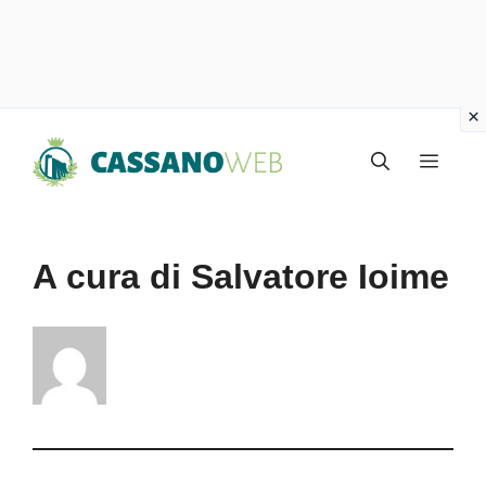
Vai
Menu
al
contenuto
A cura di Salvatore Ioime