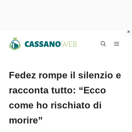
Vai
Menu
al
contenuto
Fedez rompe il silenzio e
racconta tutto: “Ecco
come ho rischiato di
morire”