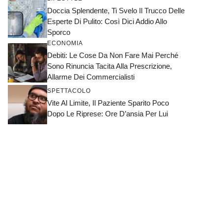
Doccia Splendente, Ti Svelo Il Trucco Delle
Esperte Di Pulito: Così Dici Addio Allo
Sporco
ECONOMIA
Debiti: Le Cose Da Non Fare Mai Perché
Sono Rinuncia Tacita Alla Prescrizione,
Allarme Dei Commercialisti
SPETTACOLO
Vite Al Limite, Il Paziente Sparito Poco
Dopo Le Riprese: Ore D’ansia Per Lui