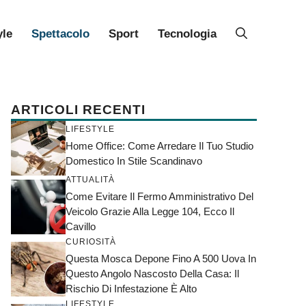
yle
Spettacolo
Sport
Tecnologia
ARTICOLI RECENTI
LIFESTYLE
Home Office: Come Arredare Il Tuo Studio
Domestico In Stile Scandinavo
ATTUALITÀ
Come Evitare Il Fermo Amministrativo Del
Veicolo Grazie Alla Legge 104, Ecco Il
Cavillo
CURIOSITÀ
Questa Mosca Depone Fino A 500 Uova In
Questo Angolo Nascosto Della Casa: Il
Rischio Di Infestazione È Alto
LIFESTYLE