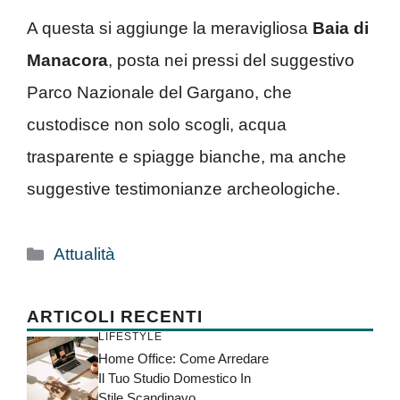
A questa si aggiunge la meravigliosa
Baia di
Manacora
, posta nei pressi del suggestivo
Parco Nazionale del Gargano, che
custodisce non solo scogli, acqua
trasparente e spiagge bianche, ma anche
suggestive testimonianze archeologiche.
Categorie
Attualità
ARTICOLI RECENTI
LIFESTYLE
Home Office: Come Arredare
Il Tuo Studio Domestico In
Stile Scandinavo