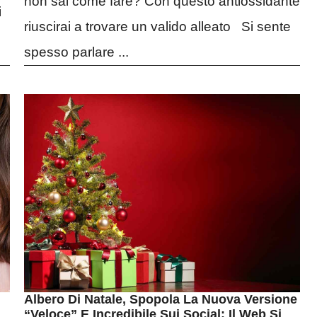
non sai come fare? Con questo antiossidante
i
riuscirai a trovare un valido alleato Si sente
spesso parlare ...
Albero Di Natale, Spopola La Nuova Versione
“veloce” E Incredibile Sui Social: Il Web Si