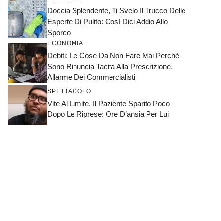
Doccia Splendente, Ti Svelo Il Trucco Delle
Esperte Di Pulito: Così Dici Addio Allo
Sporco
ECONOMIA
Debiti: Le Cose Da Non Fare Mai Perché
Sono Rinuncia Tacita Alla Prescrizione,
Allarme Dei Commercialisti
SPETTACOLO
Vite Al Limite, Il Paziente Sparito Poco
Dopo Le Riprese: Ore D’ansia Per Lui