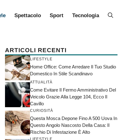
yle
Spettacolo
Sport
Tecnologia
ARTICOLI RECENTI
LIFESTYLE
Home Office: Come Arredare Il Tuo Studio
Domestico In Stile Scandinavo
ATTUALITÀ
Come Evitare Il Fermo Amministrativo Del
Veicolo Grazie Alla Legge 104, Ecco Il
Cavillo
CURIOSITÀ
Questa Mosca Depone Fino A 500 Uova In
Questo Angolo Nascosto Della Casa: Il
Rischio Di Infestazione È Alto
LIFESTYLE