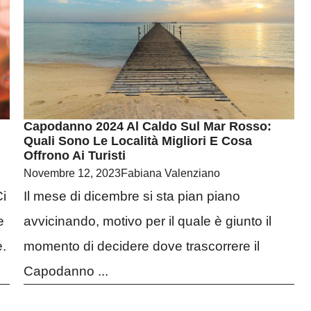
Capodanno 2024 Al Caldo Sul Mar Rosso:
Quali Sono Le Località Migliori E Cosa
Offrono Ai Turisti
Novembre 12, 2023
Fabiana Valenziano
Ci
Il mese di dicembre si sta pian piano
e
avvicinando, motivo per il quale è giunto il
e.
momento di decidere dove trascorrere il
Capodanno ...