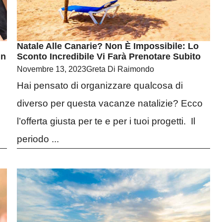
Natale Alle Canarie? Non È Impossibile: Lo
Un
Sconto Incredibile Vi Farà Prenotare Subito
Novembre 13, 2023
Greta Di Raimondo
Hai pensato di organizzare qualcosa di
diverso per questa vacanze natalizie? Ecco
l’offerta giusta per te e per i tuoi progetti. Il
periodo ...