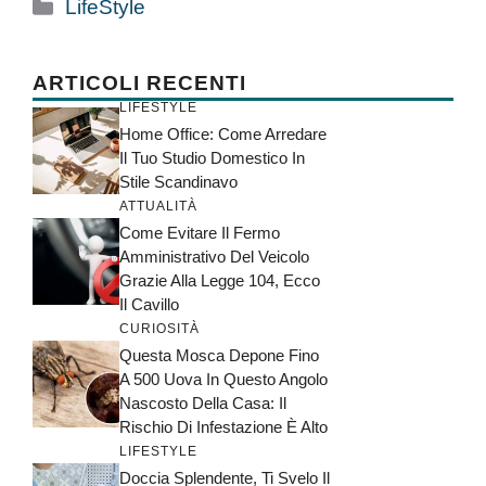
Categorie
LifeStyle
ARTICOLI RECENTI
LIFESTYLE
Home Office: Come Arredare
Il Tuo Studio Domestico In
Stile Scandinavo
ATTUALITÀ
Come Evitare Il Fermo
Amministrativo Del Veicolo
Grazie Alla Legge 104, Ecco
Il Cavillo
CURIOSITÀ
Questa Mosca Depone Fino
A 500 Uova In Questo Angolo
Nascosto Della Casa: Il
Rischio Di Infestazione È Alto
LIFESTYLE
Doccia Splendente, Ti Svelo Il