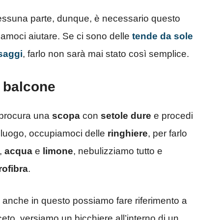
 nessuna parte, dunque, è necessario questo
amoci aiutare. Se ci sono delle
tende da sole
saggi
, farlo non sarà mai stato così semplice.
il balcone
o procura una
scopa
con
setole dure
e procedi
o luogo, occupiamoci delle
ringhiere
, per farlo
,
acqua
e
limone
, nebulizziamo tutto e
rofibra
.
, anche in questo possiamo fare riferimento a
aceto, versiamo un bicchiere all’interno di un