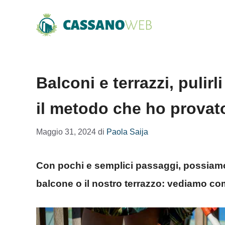
Vai
al
contenuto
Balconi e terrazzi, pulir
il metodo che ho provat
Maggio 31, 2024
di
Paola Saija
Con pochi e semplici passaggi, possiamo 
balcone o il nostro terrazzo: vediamo com