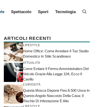
yle
Spettacolo
Sport
Tecnologia
ARTICOLI RECENTI
LIFESTYLE
Home Office: Come Arredare Il Tuo Studio
Domestico In Stile Scandinavo
ATTUALITÀ
Come Evitare Il Fermo Amministrativo Del
Veicolo Grazie Alla Legge 104, Ecco Il
Cavillo
CURIOSITÀ
Questa Mosca Depone Fino A 500 Uova In
Questo Angolo Nascosto Della Casa: Il
Rischio Di Infestazione È Alto
LIFESTYLE