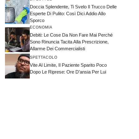
Doccia Splendente, Ti Svelo Il Trucco Delle
Esperte Di Pulito: Così Dici Addio Allo
Sporco
ECONOMIA
Debiti: Le Cose Da Non Fare Mai Perché
Sono Rinuncia Tacita Alla Prescrizione,
Allarme Dei Commercialisti
SPETTACOLO
Vite Al Limite, Il Paziente Sparito Poco
Dopo Le Riprese: Ore D’ansia Per Lui