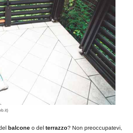
b.it)
 del
balcone
o del
terrazzo
? Non preoccupatevi,