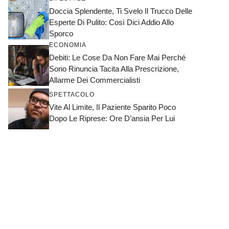
Doccia Splendente, Ti Svelo Il Trucco Delle
Esperte Di Pulito: Così Dici Addio Allo
Sporco
ECONOMIA
Debiti: Le Cose Da Non Fare Mai Perché
Sono Rinuncia Tacita Alla Prescrizione,
Allarme Dei Commercialisti
SPETTACOLO
Vite Al Limite, Il Paziente Sparito Poco
Dopo Le Riprese: Ore D’ansia Per Lui