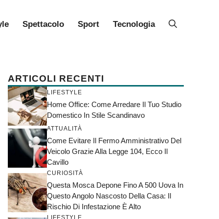
yle
Spettacolo
Sport
Tecnologia
ARTICOLI RECENTI
LIFESTYLE
Home Office: Come Arredare Il Tuo Studio
Domestico In Stile Scandinavo
ATTUALITÀ
Come Evitare Il Fermo Amministrativo Del
Veicolo Grazie Alla Legge 104, Ecco Il
Cavillo
CURIOSITÀ
Questa Mosca Depone Fino A 500 Uova In
Questo Angolo Nascosto Della Casa: Il
Rischio Di Infestazione È Alto
LIFESTYLE