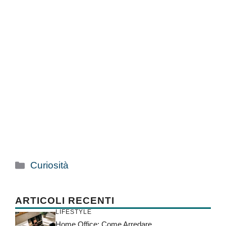
Categorie
Curiosità
ARTICOLI RECENTI
LIFESTYLE
Home Office: Come Arredare