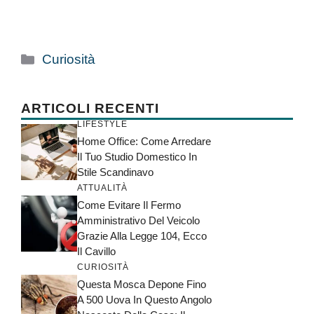
Categorie
Curiosità
ARTICOLI RECENTI
LIFESTYLE
Home Office: Come Arredare
Il Tuo Studio Domestico In
Stile Scandinavo
ATTUALITÀ
Come Evitare Il Fermo
Amministrativo Del Veicolo
Grazie Alla Legge 104, Ecco
Il Cavillo
CURIOSITÀ
Questa Mosca Depone Fino
A 500 Uova In Questo Angolo