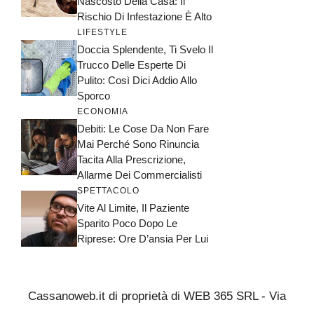
Nascosto Della Casa: Il
Rischio Di Infestazione È Alto
LIFESTYLE
Doccia Splendente, Ti Svelo Il
Trucco Delle Esperte Di
Pulito: Così Dici Addio Allo
Sporco
ECONOMIA
Debiti: Le Cose Da Non Fare
Mai Perché Sono Rinuncia
Tacita Alla Prescrizione,
Allarme Dei Commercialisti
SPETTACOLO
Vite Al Limite, Il Paziente
Sparito Poco Dopo Le
Riprese: Ore D’ansia Per Lui
Cassanoweb.it di proprietà di WEB 365 SRL - Via