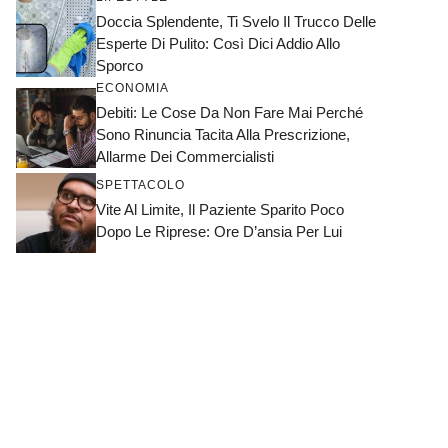
Doccia Splendente, Ti Svelo Il Trucco Delle
Esperte Di Pulito: Così Dici Addio Allo
Sporco
ECONOMIA
Debiti: Le Cose Da Non Fare Mai Perché
Sono Rinuncia Tacita Alla Prescrizione,
Allarme Dei Commercialisti
SPETTACOLO
Vite Al Limite, Il Paziente Sparito Poco
Dopo Le Riprese: Ore D’ansia Per Lui