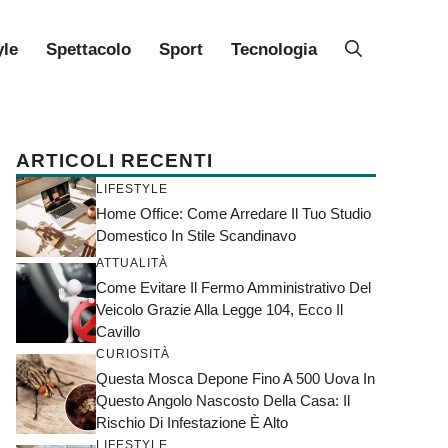
yle
Spettacolo
Sport
Tecnologia
ARTICOLI RECENTI
LIFESTYLE
Home Office: Come Arredare Il Tuo Studio
Domestico In Stile Scandinavo
ATTUALITÀ
Come Evitare Il Fermo Amministrativo Del
Veicolo Grazie Alla Legge 104, Ecco Il
Cavillo
CURIOSITÀ
Questa Mosca Depone Fino A 500 Uova In
Questo Angolo Nascosto Della Casa: Il
Rischio Di Infestazione È Alto
LIFESTYLE