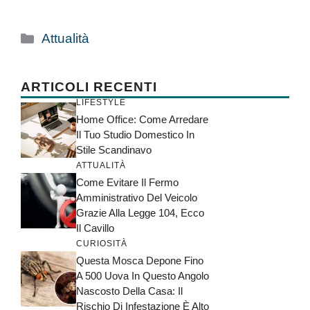
Categorie
Attualità
ARTICOLI RECENTI
LIFESTYLE
Home Office: Come Arredare
Il Tuo Studio Domestico In
Stile Scandinavo
ATTUALITÀ
Come Evitare Il Fermo
Amministrativo Del Veicolo
Grazie Alla Legge 104, Ecco
Il Cavillo
CURIOSITÀ
Questa Mosca Depone Fino
A 500 Uova In Questo Angolo
Nascosto Della Casa: Il
Rischio Di Infestazione È Alto