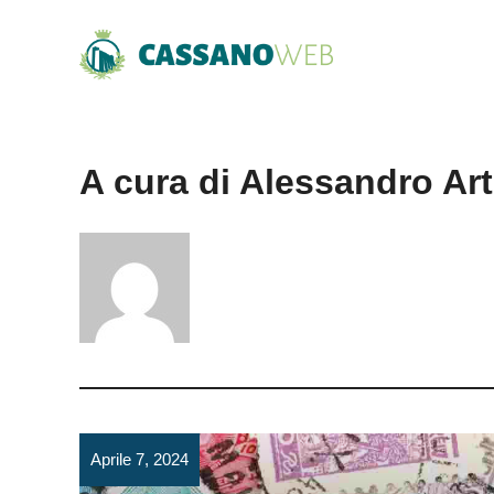
Vai
al
contenuto
A cura di Alessandro Ar
Aprile 7, 2024