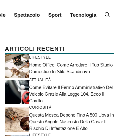
yle
Spettacolo
Sport
Tecnologia
ARTICOLI RECENTI
LIFESTYLE
Home Office: Come Arredare Il Tuo Studio
Domestico In Stile Scandinavo
ATTUALITÀ
Come Evitare Il Fermo Amministrativo Del
Veicolo Grazie Alla Legge 104, Ecco Il
Cavillo
CURIOSITÀ
Questa Mosca Depone Fino A 500 Uova In
Questo Angolo Nascosto Della Casa: Il
Rischio Di Infestazione È Alto
LIFESTYLE