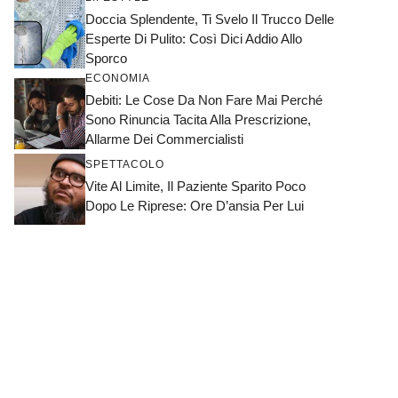
Doccia Splendente, Ti Svelo Il Trucco Delle
Esperte Di Pulito: Così Dici Addio Allo
Sporco
ECONOMIA
Debiti: Le Cose Da Non Fare Mai Perché
Sono Rinuncia Tacita Alla Prescrizione,
Allarme Dei Commercialisti
SPETTACOLO
Vite Al Limite, Il Paziente Sparito Poco
Dopo Le Riprese: Ore D’ansia Per Lui