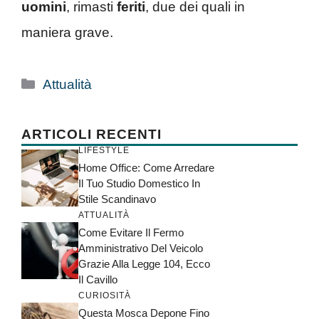
uomini
, rimasti
feriti
, due dei quali in
maniera grave.
Categorie
Attualità
ARTICOLI RECENTI
LIFESTYLE
Home Office: Come Arredare
Il Tuo Studio Domestico In
Stile Scandinavo
ATTUALITÀ
Come Evitare Il Fermo
Amministrativo Del Veicolo
Grazie Alla Legge 104, Ecco
Il Cavillo
CURIOSITÀ
Questa Mosca Depone Fino