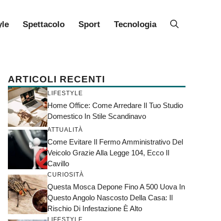
yle
Spettacolo
Sport
Tecnologia
ARTICOLI RECENTI
LIFESTYLE
Home Office: Come Arredare Il Tuo Studio
Domestico In Stile Scandinavo
ATTUALITÀ
Come Evitare Il Fermo Amministrativo Del
Veicolo Grazie Alla Legge 104, Ecco Il
Cavillo
CURIOSITÀ
Questa Mosca Depone Fino A 500 Uova In
Questo Angolo Nascosto Della Casa: Il
Rischio Di Infestazione È Alto
LIFESTYLE