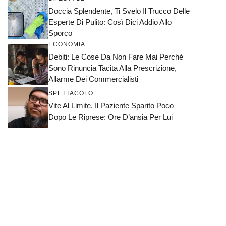
Doccia Splendente, Ti Svelo Il Trucco Delle
Esperte Di Pulito: Così Dici Addio Allo
Sporco
ECONOMIA
Debiti: Le Cose Da Non Fare Mai Perché
Sono Rinuncia Tacita Alla Prescrizione,
Allarme Dei Commercialisti
SPETTACOLO
Vite Al Limite, Il Paziente Sparito Poco
Dopo Le Riprese: Ore D’ansia Per Lui