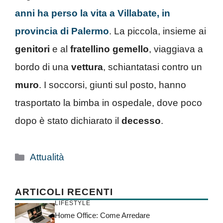
anni ha perso la vita a Villabate, in
provincia di Palermo
. La piccola, insieme ai
genitori
e al
fratellino
gemello
, viaggiava a
bordo di una
vettura
, schiantatasi contro un
muro
. I soccorsi, giunti sul posto, hanno
trasportato la bimba in ospedale, dove poco
dopo è stato dichiarato il
decesso
.
Categorie
Attualità
ARTICOLI RECENTI
LIFESTYLE
Home Office: Come Arredare