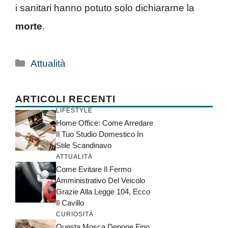
i sanitari hanno potuto solo dichiararne la
morte
.
Categorie
Attualità
ARTICOLI RECENTI
LIFESTYLE
Home Office: Come Arredare
Il Tuo Studio Domestico In
Stile Scandinavo
ATTUALITÀ
Come Evitare Il Fermo
Amministrativo Del Veicolo
Grazie Alla Legge 104, Ecco
Il Cavillo
CURIOSITÀ
Questa Mosca Depone Fino