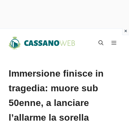
Vai
Menu
al
contenuto
Immersione finisce in
tragedia: muore sub
50enne, a lanciare
l’allarme la sorella