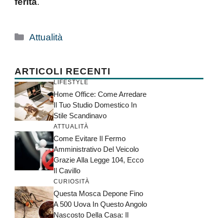
ferita
.
Categorie
Attualità
ARTICOLI RECENTI
LIFESTYLE
Home Office: Come Arredare
Il Tuo Studio Domestico In
Stile Scandinavo
ATTUALITÀ
Come Evitare Il Fermo
Amministrativo Del Veicolo
Grazie Alla Legge 104, Ecco
Il Cavillo
CURIOSITÀ
Questa Mosca Depone Fino
A 500 Uova In Questo Angolo
Nascosto Della Casa: Il