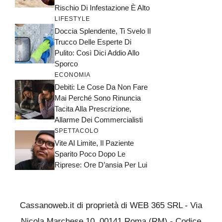
Rischio Di Infestazione È Alto
LIFESTYLE
Doccia Splendente, Ti Svelo Il
Trucco Delle Esperte Di
Pulito: Così Dici Addio Allo
Sporco
ECONOMIA
Debiti: Le Cose Da Non Fare
Mai Perché Sono Rinuncia
Tacita Alla Prescrizione,
Allarme Dei Commercialisti
SPETTACOLO
Vite Al Limite, Il Paziente
Sparito Poco Dopo Le
Riprese: Ore D’ansia Per Lui
Cassanoweb.it di proprietà di WEB 365 SRL - Via
Nicola Marchese 10, 00141 Roma (RM) - Codice