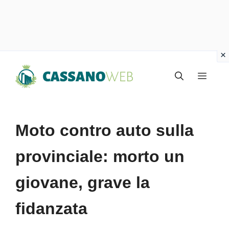
Vai
Menu
al
contenuto
Moto contro auto sulla
provinciale: morto un
giovane, grave la
fidanzata