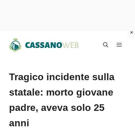
Vai
Menu
al
contenuto
Tragico incidente sulla
statale: morto giovane
padre, aveva solo 25
anni