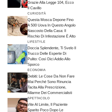
Grazie Alla Legge 104, Ecco
Il Cavillo
CURIOSITÀ
Questa Mosca Depone Fino
A 500 Uova In Questo Angolo
Nascosto Della Casa: Il
Rischio Di Infestazione È Alto
LIFESTYLE
Doccia Splendente, Ti Svelo Il
Trucco Delle Esperte Di
Pulito: Così Dici Addio Allo
Sporco
ECONOMIA
Debiti: Le Cose Da Non Fare
Mai Perché Sono Rinuncia
Tacita Alla Prescrizione,
Allarme Dei Commercialisti
SPETTACOLO
Vite Al Limite, Il Paziente
Sparito Poco Dopo Le