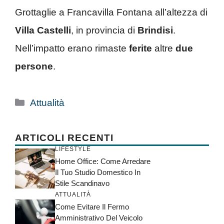
Grottaglie a Francavilla Fontana all’altezza di
Villa Castelli
, in provincia di
Brindisi
.
Nell’impatto erano rimaste
ferite
altre
due
persone
.
Categorie
Attualità
ARTICOLI RECENTI
LIFESTYLE
Home Office: Come Arredare
Il Tuo Studio Domestico In
Stile Scandinavo
ATTUALITÀ
Come Evitare Il Fermo
Amministrativo Del Veicolo