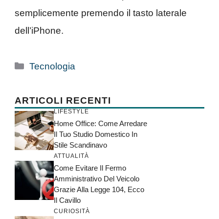
semplicemente premendo il tasto laterale
dell’iPhone.
Categorie
Tecnologia
ARTICOLI RECENTI
LIFESTYLE
Home Office: Come Arredare
Il Tuo Studio Domestico In
Stile Scandinavo
ATTUALITÀ
Come Evitare Il Fermo
Amministrativo Del Veicolo
Grazie Alla Legge 104, Ecco
Il Cavillo
CURIOSITÀ