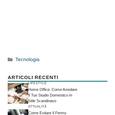
Categorie
Tecnologia
ARTICOLI RECENTI
LIFESTYLE
Home Office: Come Arredare
Il Tuo Studio Domestico In
Stile Scandinavo
ATTUALITÀ
Come Evitare Il Fermo