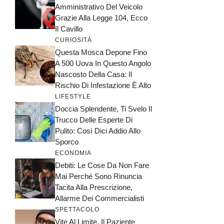
Amministrativo Del Veicolo
Grazie Alla Legge 104, Ecco
Il Cavillo
CURIOSITÀ
Questa Mosca Depone Fino
A 500 Uova In Questo Angolo
Nascosto Della Casa: Il
Rischio Di Infestazione È Alto
LIFESTYLE
Doccia Splendente, Ti Svelo Il
Trucco Delle Esperte Di
Pulito: Così Dici Addio Allo
Sporco
ECONOMIA
Debiti: Le Cose Da Non Fare
Mai Perché Sono Rinuncia
Tacita Alla Prescrizione,
Allarme Dei Commercialisti
SPETTACOLO
Vite Al Limite, Il Paziente