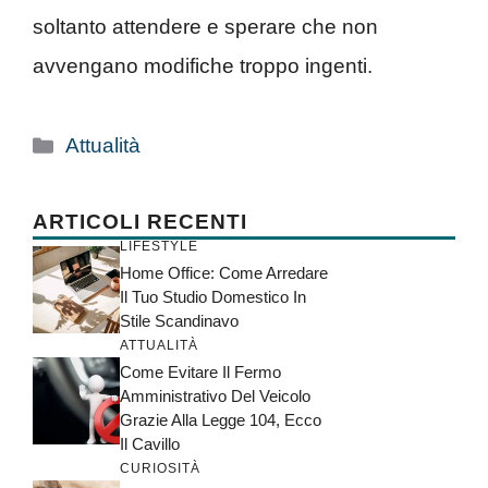
soltanto attendere e sperare che non
avvengano modifiche troppo ingenti.
Categorie
Attualità
ARTICOLI RECENTI
LIFESTYLE
Home Office: Come Arredare
Il Tuo Studio Domestico In
Stile Scandinavo
ATTUALITÀ
Come Evitare Il Fermo
Amministrativo Del Veicolo
Grazie Alla Legge 104, Ecco
Il Cavillo
CURIOSITÀ