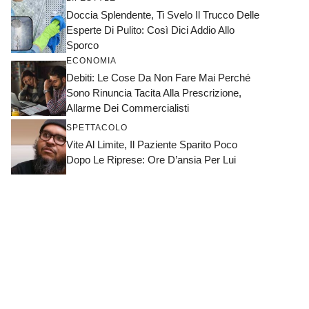
Doccia Splendente, Ti Svelo Il Trucco Delle
Esperte Di Pulito: Così Dici Addio Allo
Sporco
ECONOMIA
Debiti: Le Cose Da Non Fare Mai Perché
Sono Rinuncia Tacita Alla Prescrizione,
Allarme Dei Commercialisti
SPETTACOLO
Vite Al Limite, Il Paziente Sparito Poco
Dopo Le Riprese: Ore D’ansia Per Lui