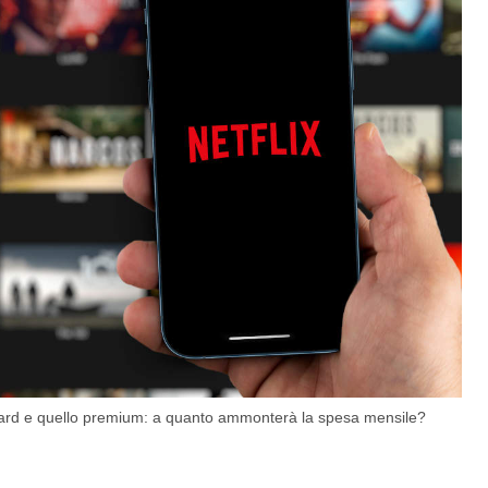
ndard e quello premium: a quanto ammonterà la spesa mensile?