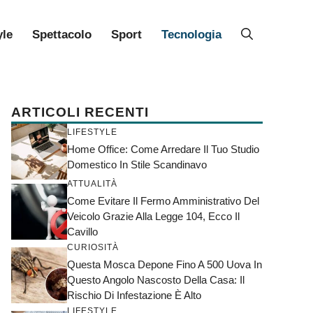
yle
Spettacolo
Sport
Tecnologia
ARTICOLI RECENTI
LIFESTYLE
Home Office: Come Arredare Il Tuo Studio
Domestico In Stile Scandinavo
ATTUALITÀ
Come Evitare Il Fermo Amministrativo Del
Veicolo Grazie Alla Legge 104, Ecco Il
Cavillo
CURIOSITÀ
Questa Mosca Depone Fino A 500 Uova In
Questo Angolo Nascosto Della Casa: Il
Rischio Di Infestazione È Alto
LIFESTYLE