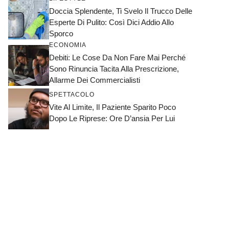
Doccia Splendente, Ti Svelo Il Trucco Delle
Esperte Di Pulito: Così Dici Addio Allo
Sporco
ECONOMIA
Debiti: Le Cose Da Non Fare Mai Perché
Sono Rinuncia Tacita Alla Prescrizione,
Allarme Dei Commercialisti
SPETTACOLO
Vite Al Limite, Il Paziente Sparito Poco
Dopo Le Riprese: Ore D’ansia Per Lui