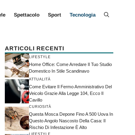
yle
Spettacolo
Sport
Tecnologia
ARTICOLI RECENTI
LIFESTYLE
Home Office: Come Arredare Il Tuo Studio
Domestico In Stile Scandinavo
ATTUALITÀ
Come Evitare Il Fermo Amministrativo Del
Veicolo Grazie Alla Legge 104, Ecco Il
Cavillo
CURIOSITÀ
Questa Mosca Depone Fino A 500 Uova In
Questo Angolo Nascosto Della Casa: Il
Rischio Di Infestazione È Alto
LIFESTYLE