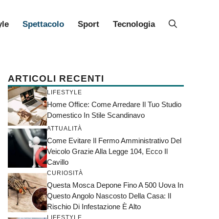
yle
Spettacolo
Sport
Tecnologia
ARTICOLI RECENTI
LIFESTYLE
Home Office: Come Arredare Il Tuo Studio
Domestico In Stile Scandinavo
ATTUALITÀ
Come Evitare Il Fermo Amministrativo Del
Veicolo Grazie Alla Legge 104, Ecco Il
Cavillo
CURIOSITÀ
Questa Mosca Depone Fino A 500 Uova In
Questo Angolo Nascosto Della Casa: Il
Rischio Di Infestazione È Alto
LIFESTYLE