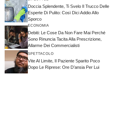
Doccia Splendente, Ti Svelo Il Trucco Delle
Esperte Di Pulito: Così Dici Addio Allo
Sporco
ECONOMIA
Debiti: Le Cose Da Non Fare Mai Perché
Sono Rinuncia Tacita Alla Prescrizione,
Allarme Dei Commercialisti
SPETTACOLO
Vite Al Limite, Il Paziente Sparito Poco
Dopo Le Riprese: Ore D’ansia Per Lui