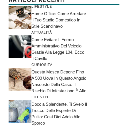
ARTICOLI RECENTI
LIFESTYLE
Home Office: Come Arredare
Il Tuo Studio Domestico In
Stile Scandinavo
ATTUALITÀ
Come Evitare Il Fermo
Amministrativo Del Veicolo
Grazie Alla Legge 104, Ecco
Il Cavillo
CURIOSITÀ
Questa Mosca Depone Fino
A 500 Uova In Questo Angolo
Nascosto Della Casa: Il
Rischio Di Infestazione È Alto
LIFESTYLE
Doccia Splendente, Ti Svelo Il
Trucco Delle Esperte Di
Pulito: Così Dici Addio Allo
Sporco