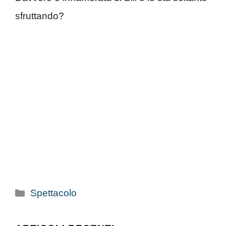
sfruttando?
Categorie
Spettacolo