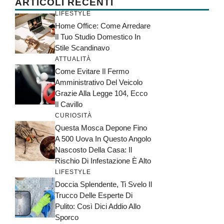
ARTICOLI RECENTI
LIFESTYLE
Home Office: Come Arredare
Il Tuo Studio Domestico In
Stile Scandinavo
ATTUALITÀ
Come Evitare Il Fermo
Amministrativo Del Veicolo
Grazie Alla Legge 104, Ecco
Il Cavillo
CURIOSITÀ
Questa Mosca Depone Fino
A 500 Uova In Questo Angolo
Nascosto Della Casa: Il
Rischio Di Infestazione È Alto
LIFESTYLE
Doccia Splendente, Ti Svelo Il
Trucco Delle Esperte Di
Pulito: Così Dici Addio Allo
Sporco