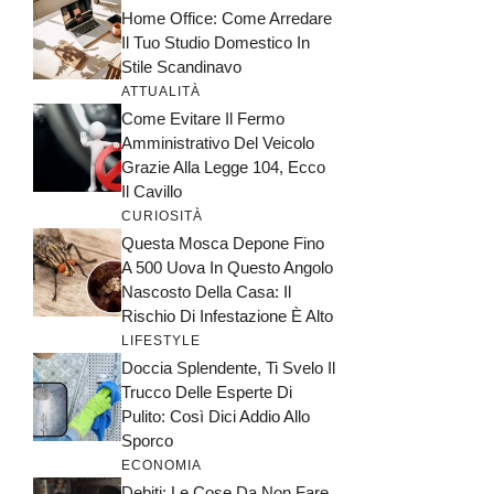
Home Office: Come Arredare
Il Tuo Studio Domestico In
Stile Scandinavo
ATTUALITÀ
Come Evitare Il Fermo
Amministrativo Del Veicolo
Grazie Alla Legge 104, Ecco
Il Cavillo
CURIOSITÀ
Questa Mosca Depone Fino
A 500 Uova In Questo Angolo
Nascosto Della Casa: Il
Rischio Di Infestazione È Alto
LIFESTYLE
Doccia Splendente, Ti Svelo Il
Trucco Delle Esperte Di
Pulito: Così Dici Addio Allo
Sporco
ECONOMIA
Debiti: Le Cose Da Non Fare